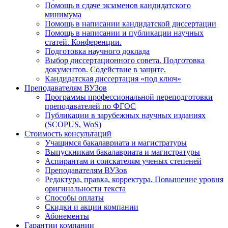
Помощь в сдаче экзаменов кандидатского
минимума
Помощь в написании кандидатской диссертации
Помощь в написании и публикации научных
статей. Конференции.
Подготовка научного доклада
Выбор диссертационного совета. Подготовка
документов. Содействие в защите.
Кандидатская диссертация «под ключ»
Преподавателям ВУЗов
Программы профессиональной переподготовки
преподавателей по ФГОС
Публикации в зарубежных научных изданиях
(SCOPUS, WoS)
Стоимость консультаций
Учащимся бакалавриата и магистратуры
Выпускникам бакалавриата и магистратуры
Аспирантам и соискателям ученых степеней
Преподавателям ВУЗов
Редактура, правка, корректура. Повышение уровня
оригинальности текста
Способы оплаты
Скидки и акции компании
Абонементы
Гарантии компании