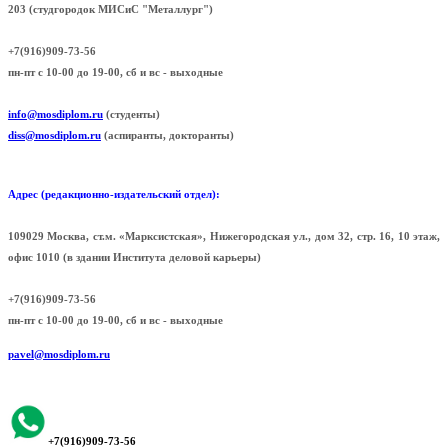
203 (cтудгородок МИСиС "Металлург")
+7(916)909-73-56
пн-пт с 10-00 до 19-00, сб и вс - выходные
info@mosdiplom.ru
(студенты)
diss@mosdiplom.ru
(аспиранты, докторанты)
Адрес (редакционно-издательский отдел):
109029 Москва, ст.м. «Марксистская», Нижегородская ул., дом 32, стр. 16, 10 этаж,
офис 1010 (в здании Института деловой карьеры)
+7(916)909-73-56
пн-пт с 10-00 до 19-00, сб и вс - выходные
pavel@mosdiplom.ru
+7(916)909-73-56