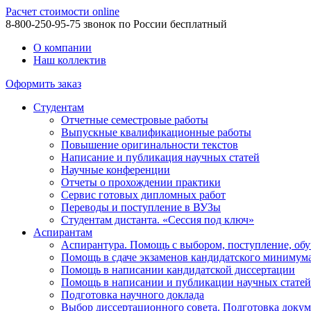
Расчет стоимости online
8-800-250-95-75
звонок по России бесплатный
О компании
Наш коллектив
Оформить заказ
Студентам
Отчетные семестровые работы
Выпускные квалификационные работы
Повышение оригинальности текстов
Написание и публикация научных статей
Научные конференции
Отчеты о прохождении практики
Сервис готовых дипломных работ
Переводы и поступление в ВУЗы
Студентам дистанта. «Сессия под ключ»
Аспирантам
Аспирантура. Помощь с выбором, поступление, обу
Помощь в сдаче экзаменов кандидатского минимум
Помощь в написании кандидатской диссертации
Помощь в написании и публикации научных статей
Подготовка научного доклада
Выбор диссертационного совета. Подготовка докум