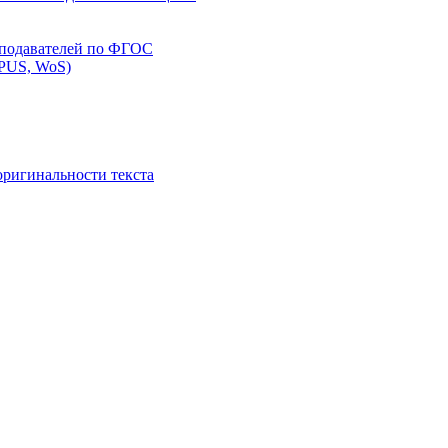
еподавателей по ФГОС
PUS, WoS)
оригинальности текста