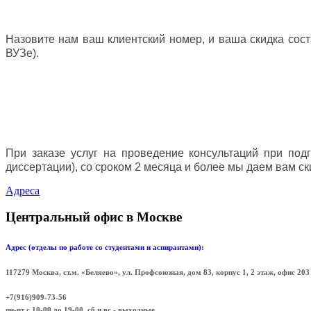
Назовите нам ваш клиентский номер, и ваша скидка сост
ВУЗе).
При заказе услуг на проведение консультаций при под
диссертации), со сроком 2 месяца и более мы даем вам ск
Адреса
Центральный офис в Москве
Адрес (отделы по работе со студентами и аспирантами):
117279 Москва, ст.м. «Беляево», ул. Профсоюзная, дом 83, корпус 1, 2 этаж, офис 
+7(916)909-73-56
пн-пт с 10-00 до 19-00, сб и вс - выходные