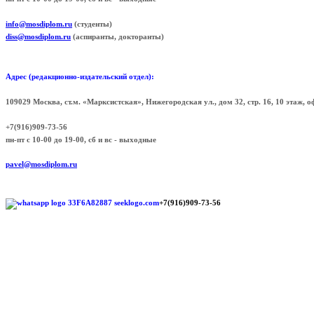
info@mosdiplom.ru
(студенты)
diss@mosdiplom.ru
(аспиранты, докторанты)
Адрес (редакционно-издательский отдел):
109029 Москва, ст.м. «Марксистская», Нижегородская ул., дом 32, стр. 16, 10 этаж, 
+7(916)909-73-56
пн-пт с 10-00 до 19-00, сб и вс - выходные
pavel@mosdiplom.ru
+7(916)909-73-56