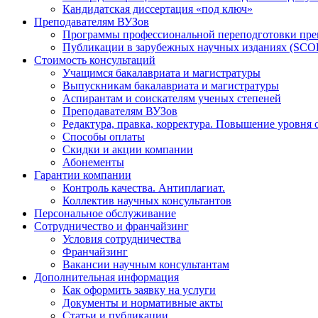
Кандидатская диссертация «под ключ»
Преподавателям ВУЗов
Программы профессиональной переподготовки пр
Публикации в зарубежных научных изданиях (SCO
Стоимость консультаций
Учащимся бакалавриата и магистратуры
Выпускникам бакалавриата и магистратуры
Аспирантам и соискателям ученых степеней
Преподавателям ВУЗов
Редактура, правка, корректура. Повышение уровня 
Способы оплаты
Скидки и акции компании
Абонементы
Гарантии компании
Контроль качества. Антиплагиат.
Коллектив научных консультантов
Персональное обслуживание
Сотрудничество и франчайзинг
Условия сотрудничества
Франчайзинг
Вакансии научным консультантам
Дополнительная информация
Как оформить заявку на услуги
Документы и нормативные акты
Статьи и публикации