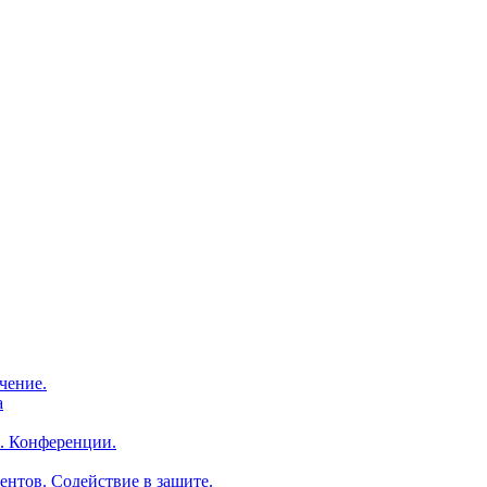
чение.
а
. Конференции.
ентов. Содействие в защите.