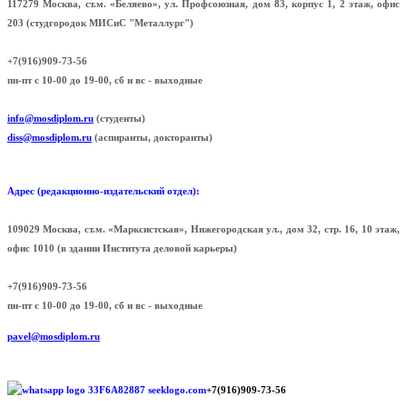
117279 Москва, ст.м. «Беляево», ул. Профсоюзная, дом 83, корпус 1, 2 этаж, офис
203 (cтудгородок МИСиС "Металлург")
+7(916)909-73-56
пн-пт с 10-00 до 19-00, сб и вс - выходные
info@mosdiplom.ru
(студенты)
diss@mosdiplom.ru
(аспиранты, докторанты)
Адрес (редакционно-издательский отдел):
109029 Москва, ст.м. «Марксистская», Нижегородская ул., дом 32, стр. 16, 10 этаж,
офис 1010 (в здании Института деловой карьеры)
+7(916)909-73-56
пн-пт с 10-00 до 19-00, сб и вс - выходные
pavel@mosdiplom.ru
+7(916)909-73-56