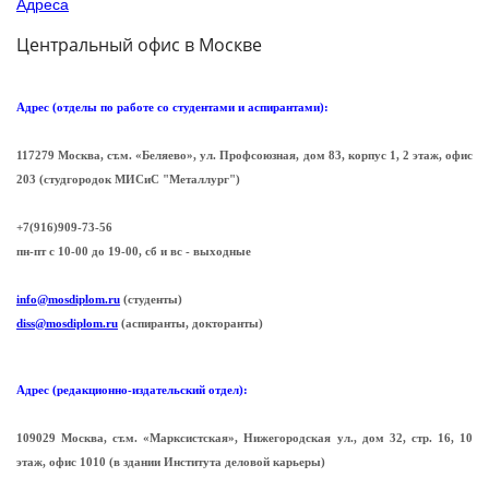
Адреса
Центральный офис в Москве
Адрес (отделы по работе со студентами и аспирантами):
117279 Москва, ст.м. «Беляево», ул. Профсоюзная, дом 83, корпус 1, 2 этаж, офис
203 (cтудгородок МИСиС "Металлург")
+7(916)909-73-56
пн-пт с 10-00 до 19-00, сб и вс - выходные
info@mosdiplom.ru
(студенты)
diss@mosdiplom.ru
(аспиранты, докторанты)
Адрес (редакционно-издательский отдел):
109029 Москва, ст.м. «Марксистская», Нижегородская ул., дом 32, стр. 16, 10
этаж, офис 1010 (в здании Института деловой карьеры)