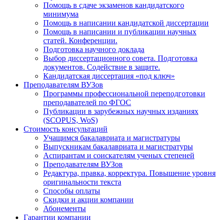
Помощь в сдаче экзаменов кандидатского
минимума
Помощь в написании кандидатской диссертации
Помощь в написании и публикации научных
статей. Конференции.
Подготовка научного доклада
Выбор диссертационного совета. Подготовка
документов. Содействие в защите.
Кандидатская диссертация «под ключ»
Преподавателям ВУЗов
Программы профессиональной переподготовки
преподавателей по ФГОС
Публикации в зарубежных научных изданиях
(SCOPUS, WoS)
Стоимость консультаций
Учащимся бакалавриата и магистратуры
Выпускникам бакалавриата и магистратуры
Аспирантам и соискателям ученых степеней
Преподавателям ВУЗов
Редактура, правка, корректура. Повышение уровня
оригинальности текста
Способы оплаты
Скидки и акции компании
Абонементы
Гарантии компании