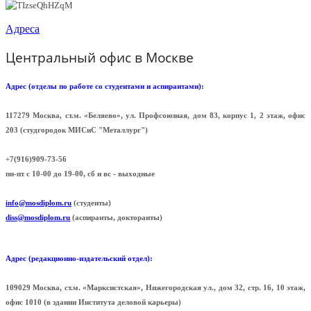
Адреса
Центральный офис в Москве
Адрес (отделы по работе со студентами и аспирантами):
117279 Москва, ст.м. «Беляево», ул. Профсоюзная, дом 83, корпус 1, 2 этаж, офис
203 (cтудгородок МИСиС "Металлург")
+7(916)909-73-56
пн-пт с 10-00 до 19-00, сб и вс - выходные
info@mosdiplom.ru
(студенты)
diss@mosdiplom.ru
(аспиранты, докторанты)
Адрес (редакционно-издательский отдел):
109029 Москва, ст.м. «Марксистская», Нижегородская ул., дом 32, стр. 16, 10 этаж,
офис 1010 (в здании Института деловой карьеры)