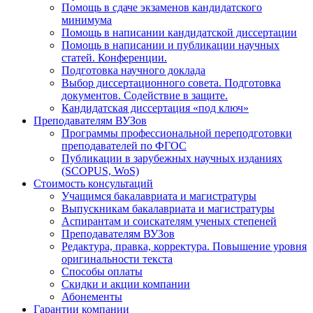
Помощь в сдаче экзаменов кандидатского
минимума
Помощь в написании кандидатской диссертации
Помощь в написании и публикации научных
статей. Конференции.
Подготовка научного доклада
Выбор диссертационного совета. Подготовка
документов. Содействие в защите.
Кандидатская диссертация «под ключ»
Преподавателям ВУЗов
Программы профессиональной переподготовки
преподавателей по ФГОС
Публикации в зарубежных научных изданиях
(SCOPUS, WoS)
Стоимость консультаций
Учащимся бакалавриата и магистратуры
Выпускникам бакалавриата и магистратуры
Аспирантам и соискателям ученых степеней
Преподавателям ВУЗов
Редактура, правка, корректура. Повышение уровня
оригинальности текста
Способы оплаты
Скидки и акции компании
Абонементы
Гарантии компании