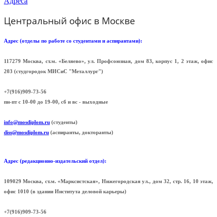
Адреса
Центральный офис в Москве
Адрес (отделы по работе со студентами и аспирантами):
117279 Москва, ст.м. «Беляево», ул. Профсоюзная, дом 83, корпус 1, 2 этаж, офис
203 (cтудгородок МИСиС "Металлург")
+7(916)909-73-56
пн-пт с 10-00 до 19-00, сб и вс - выходные
info@mosdiplom.ru
(студенты)
diss@mosdiplom.ru
(аспиранты, докторанты)
Адрес (редакционно-издательский отдел):
109029 Москва, ст.м. «Марксистская», Нижегородская ул., дом 32, стр. 16, 10 этаж,
офис 1010 (в здании Института деловой карьеры)
+7(916)909-73-56