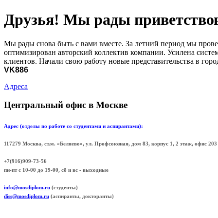
Друзья! Мы рады приветствова
Мы рады снова быть с вами вместе. За летний период мы пров
оптимизирован авторский коллектив компании. Усилена систем
клиентов. Начали свою работу новые представительства в горо
VK886
Адреса
Центральный офис в Москве
Адрес (отделы по работе со студентами и аспирантами):
117279 Москва, ст.м. «Беляево», ул. Профсоюзная, дом 83, корпус 1, 2 этаж, офис 
+7(916)909-73-56
пн-пт с 10-00 до 19-00, сб и вс - выходные
info@mosdiplom.ru
(студенты)
diss@mosdiplom.ru
(аспиранты, докторанты)