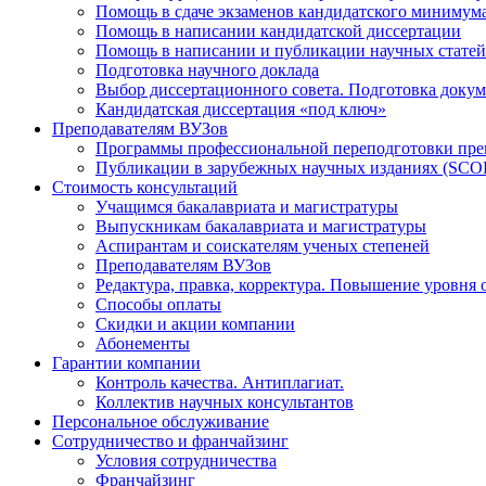
Помощь в сдаче экзаменов кандидатского минимум
Помощь в написании кандидатской диссертации
Помощь в написании и публикации научных статей
Подготовка научного доклада
Выбор диссертационного совета. Подготовка докум
Кандидатская диссертация «под ключ»
Преподавателям ВУЗов
Программы профессиональной переподготовки пр
Публикации в зарубежных научных изданиях (SCO
Стоимость консультаций
Учащимся бакалавриата и магистратуры
Выпускникам бакалавриата и магистратуры
Аспирантам и соискателям ученых степеней
Преподавателям ВУЗов
Редактура, правка, корректура. Повышение уровня 
Способы оплаты
Скидки и акции компании
Абонементы
Гарантии компании
Контроль качества. Антиплагиат.
Коллектив научных консультантов
Персональное обслуживание
Сотрудничество и франчайзинг
Условия сотрудничества
Франчайзинг