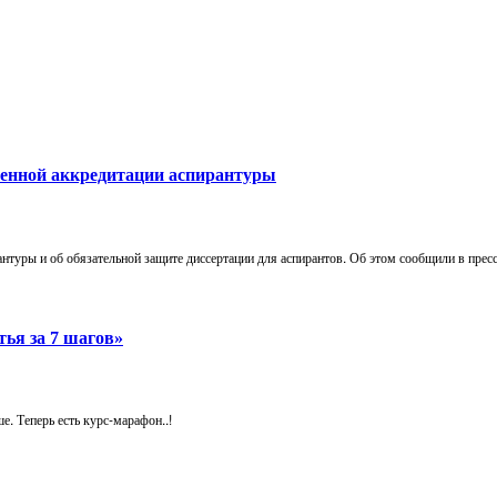
твенной аккредитации аспирантуры
антуры и об обязательной защите диссертации для аспирантов. Об этом сообщили в пре
тья за 7 шагов»
е. Теперь есть курс-марафон..!