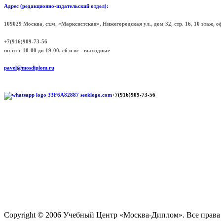
Адрес (редакционно-издательский отдел):
109029 Москва, ст.м. «Марксистская», Нижегородская ул., дом 32, стр. 16, 10 этаж, 
+7(916)909-73-56
пн-пт с 10-00 до 19-00, сб и вс - выходные
pavel@mosdiplom.ru
+7(916)909-73-56
Copyright © 2006 Учебный Центр «Москва-Диплом».
Все прав