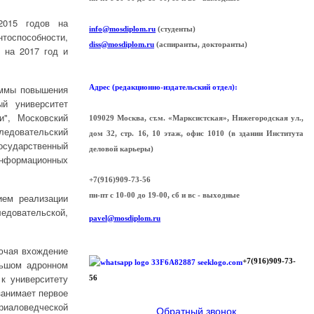
2015 годов на
info@mosdiplom.ru
(студенты)
тоспособности,
diss@mosdiplom.ru
(аспиранты, докторанты)
 на 2017 год и
Адрес (редакционно-издательский отдел):
аммы повышения
ый университет
и", Московский
109029 Москва, ст.м. «Марксистская», Нижегородская ул.,
ледовательский
дом 32, стр. 16, 10 этаж, офис 1010 (в здании Института
осударственный
деловой карьеры)
информационных
+7(916)909-73-56
пн-пт с 10-00 до 19-00, сб и вс - выходные
ием реализации
довательской,
pavel@mosdiplom.ru
лючая вхождение
+7(916)909-73-
льшом адронном
к университету
56
занимает первое
риаловедческой
Обратный звонок