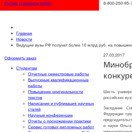
Расчет стоимости online
8-800-250-95-
Главная
Новости
Ведущие вузы РФ получат более 10 млрд руб. на повышен
27.03.2017
Оформить заказ
Минобр
Студентам
конкур
Отчетные семестровые работы
Выпускные квалификационные
работы
Повышение оригинальности
Шесть универ
текстов
российских вуз
Написание и публикация научных
Заседание Со
статей
Федерации сре
Научные конференции
председательст
Отчеты о прохождении практики
и науки Ольга
Сервис готовых дипломных работ
международные