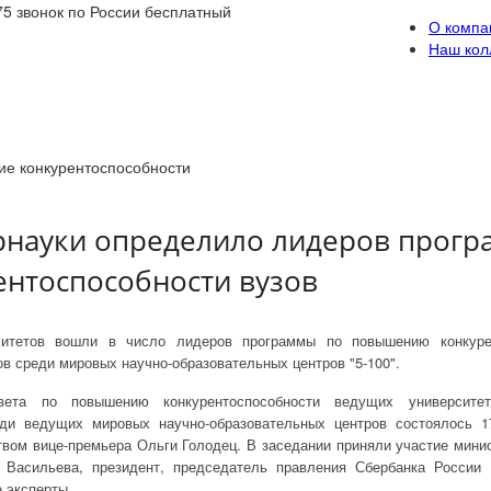
75
звонок по России бесплатный
О компа
Наш кол
ие конкурентоспособности
науки определило лидеров прог
ентоспособности вузов
ситетов вошли в число лидеров программы по повышению конкурен
ов среди мировых научно-образовательных центров "5-100".
вета по повышению конкурентоспособности ведущих университет
ди ведущих мировых научно-образовательных центров состоялось 1
вом вице-премьера Ольги Голодец. В заседании приняли участие мини
 Васильева, президент, председатель правления Сбербанка России
 эксперты.