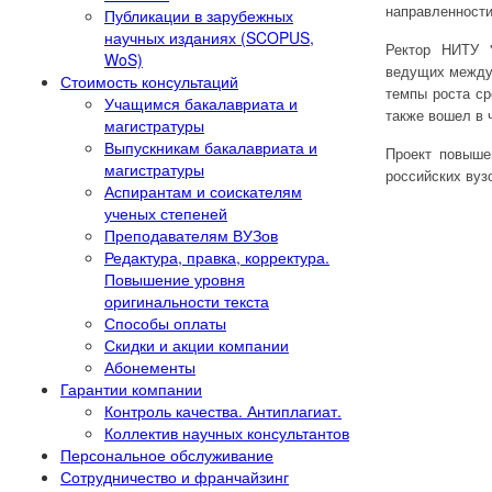
направленности
Публикации в зарубежных
научных изданиях (SCOPUS,
Ректор НИТУ 
WoS)
ведущих междун
Стоимость консультаций
темпы роста ср
Учащимся бакалавриата и
также вошел в 
магистратуры
Выпускникам бакалавриата и
Проект повышен
магистратуры
российских вуз
Аспирантам и соискателям
ученых степеней
Преподавателям ВУЗов
Редактура, правка, корректура.
Повышение уровня
оригинальности текста
Способы оплаты
Скидки и акции компании
Абонементы
Гарантии компании
Контроль качества. Антиплагиат.
Коллектив научных консультантов
Персональное обслуживание
Сотрудничество и франчайзинг