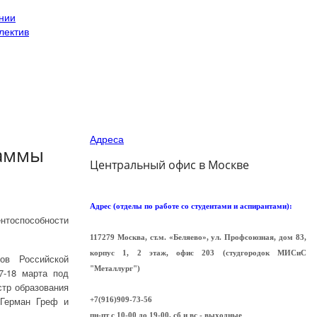
нии
лектив
Адреса
раммы
Центральный офис в Москве
Адрес (отделы по работе со студентами и аспирантами):
тоспособности
117279 Москва, ст.м. «Беляево», ул. Профсоюзная, дом 83,
корпус 1, 2 этаж, офис 203 (cтудгородок МИСиС
ов Российской
"Металлург")
7-18 марта под
стр образования
 Герман Греф и
+7(916)909-73-56
пн-пт с 10-00 до 19-00, сб и вс - выходные