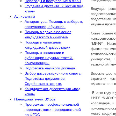
Переводы и поступление в ВУЗы
Студентам дистанта. «Сессия под
Ведущие росс
ключ»
предоставлени
Аспирантам
представили н
Аспирантура. Помощь с выбором,
научные проект
поступление, обучение.
Помощь в сдаче экзаменов
Совет оценил 
кандидатского минимума
конкурентоспо
Помощь в написании
"МИФИ", Нацио
кандидатской диссертации
физико-технич
Помощь в написании и
технологическ
публикации научных статей.
университет, 
Конференции.
технологий, мех
Подготовка научного доклада
Выбор диссертационного совета.
Высокие дости
Подготовка документов.
стратегии ко
Содействие в защите.
образовательно
Кандидатская диссертация «под
"В 2016 году в
ключ»
НИТУ "МИСиС" 
Преподавателям ВУЗов
коллайдере, и
Программы профессиональной
присоединилось
переподготовки преподавателей
место среди в
по ФГОС