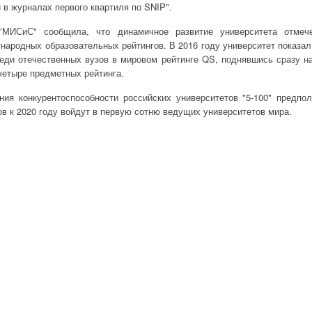
 в журналах первого квартиля по SNIP".
"МИСиС" сообщила, что динамичное развитие университета отмече
ародных образовательных рейтингов. В 2016 году университет показа
еди отечественных вузов в мировом рейтинге QS, поднявшись сразу на
четыре предметных рейтинга.
ия конкурентоспособности российских университетов "5-100" предпол
ов к 2020 году войдут в первую сотню ведущих университетов мира.