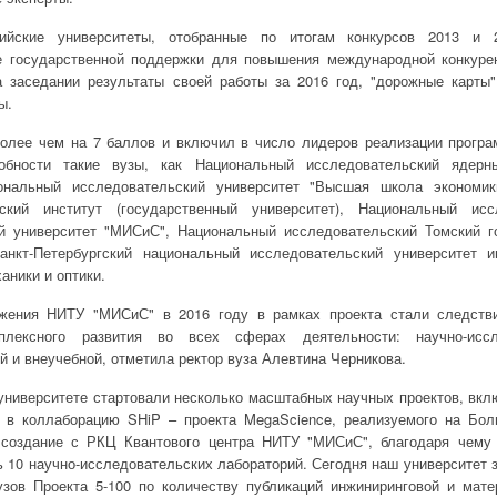
ийские университеты, отобранные по итогам конкурсов 2013 и 
е государственной поддержки для повышения международной конкурен
а заседании результаты своей работы за 2016 год, "дорожные карты"
ы.
более чем на 7 баллов и включил в число лидеров реализации прогр
собности такие вузы, как Национальный исследовательский ядерн
нальный исследовательский университет "Высшая школа экономик
еский институт (государственный университет), Национальный исс
ий университет "МИСиС", Национальный исследовательский Томский г
Санкт-Петербургский национальный исследовательский университет 
аники и оптики.
жения НИТУ "МИСиС" в 2016 году в рамках проекта стали следств
мплексного развития во всех сферах деятельности: научно-иссле
й и внеучебной, отметила ректор вуза Алевтина Черникова.
 университете стартовали несколько масштабных научных проектов, вк
в коллаборацию SHiP – проекта MegaScience, реализуемого на Бо
 создание с РКЦ Квантового центра НИТУ "МИСиС", благодаря чему 
 10 научно-исследовательских лабораторий. Сегодня наш университет 
узов Проекта 5-100 по количеству публикаций инжиниринговой и мате