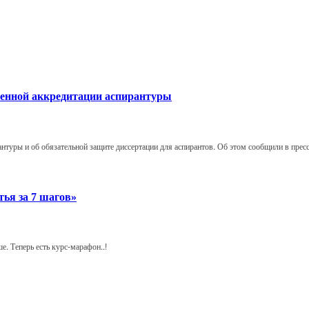
твенной аккредитации аспирантуры
антуры и об обязательной защите диссертации для аспирантов. Об этом сообщили в пре
тья за 7 шагов»
е. Теперь есть курс-марафон..!