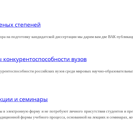
ченых степеней
ора на подготовку кандидатской диссертации мы дарим вам две ВАК публикац
 конкурентоспособности вузов
урентоспособности российских вузов среди мировых научно-образовательных
екции и семинары
ы в электронную форму и не потребуют личного присутствия студентов и преп
радиционной формы учебного процесса, основанной на лекциях и семинарах, ко