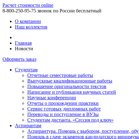
Расчет стоимости online
8-800-250-95-75
звонок по России бесплатный
О компании
Наш коллектив
Главная
Новости
Оформить заказ
Студентам
Отчетные семестровые работы
Выпускные квалификационные работы
Повышение оригинальности текстов
Написание и публикация научных статей
Научные конференции
Отчеты о прохождении практики
Сервис готовых дипломных работ
Переводы и поступление в ВУЗы
Студентам дистанта. «Сессия под ключ»
Аспирантам
Аспирантура. Помощь с выбором, поступление, обу
Помощь в сдаче экзаменов кандидатского минимум