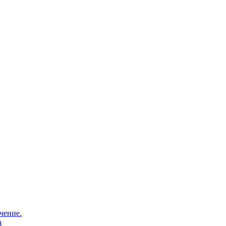
чение.
а