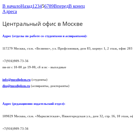
В начало
Назад
1
2
3
4
5
6
7
8
9
Вперед
В конец
Адреса
Центральный офис в Москве
Адрес (отделы по работе со студентами и аспирантами):
117279 Москва, ст.м. «Беляево», ул. Профсоюзная, дом 83, корпус 1, 2 этаж, офис 
+7(916)909-73-56
пн-пт с 10-00 до 19-00, сб и вс - выходные
info@mosdiplom.ru
(студенты)
diss@mosdiplom.ru
(аспиранты, докторанты)
Адрес (редакционно-издательский отдел):
109029 Москва, ст.м. «Марксистская», Нижегородская ул., дом 32, стр. 16, 10 этаж, 
+7(916)909-73-56