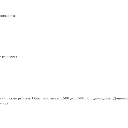
тоимости.
е каникулы.
етний режим работы. Офис работает с 12-00 до 17-00 по будним дням. Дополни
санию.