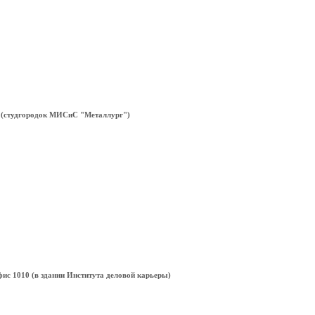
203 (cтудгородок МИСиС "Металлург")
офис 1010 (в здании Института деловой карьеры)