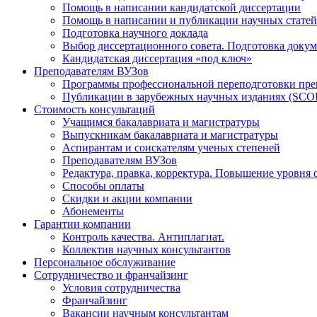
Помощь в написании кандидатской диссертации
Помощь в написании и публикации научных статей
Подготовка научного доклада
Выбор диссертационного совета. Подготовка докум
Кандидатская диссертация «под ключ»
Преподавателям ВУЗов
Программы профессиональной переподготовки пр
Публикации в зарубежных научных изданиях (SCO
Стоимость консультаций
Учащимся бакалавриата и магистратуры
Выпускникам бакалавриата и магистратуры
Аспирантам и соискателям ученых степеней
Преподавателям ВУЗов
Редактура, правка, корректура. Повышение уровня 
Способы оплаты
Скидки и акции компании
Абонементы
Гарантии компании
Контроль качества. Антиплагиат.
Коллектив научных консультантов
Персональное обслуживание
Сотрудничество и франчайзинг
Условия сотрудничества
Франчайзинг
Вакансии научным консультантам